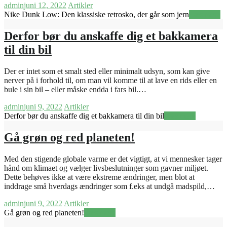
admin
juni 12, 2022
Artikler
Nike Dunk Low: Den klassiske retrosko, der går som jern
Læs mere
Derfor bør du anskaffe dig et bakkamera
til din bil
Der er intet som et smalt sted eller minimalt udsyn, som kan give
nerver på i forhold til, om man vil komme til at lave en rids eller en
bule i sin bil – eller måske endda i fars bil.…
admin
juni 9, 2022
Artikler
Derfor bør du anskaffe dig et bakkamera til din bil
Læs mere
Gå grøn og red planeten!
Med den stigende globale varme er det vigtigt, at vi mennesker tager
hånd om klimaet og vælger livsbeslutninger som gavner miljøet.
Dette behøves ikke at være ekstreme ændringer, men blot at
inddrage små hverdags ændringer som f.eks at undgå madspild,…
admin
juni 9, 2022
Artikler
Gå grøn og red planeten!
Læs mere