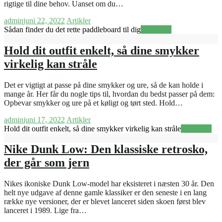
rigtige til dine behov. Uanset om du…
admin
juni 22, 2022
Artikler
Sådan finder du det rette paddleboard til dig
Læs mere
Hold dit outfit enkelt, så dine smykker
virkelig kan stråle
Det er vigtigt at passe på dine smykker og ure, så de kan holde i
mange år. Her får du nogle tips til, hvordan du bedst passer på dem:
Opbevar smykker og ure på et køligt og tørt sted. Hold…
admin
juni 17, 2022
Artikler
Hold dit outfit enkelt, så dine smykker virkelig kan stråle
Læs mere
Nike Dunk Low: Den klassiske retrosko,
der går som jern
Nikes ikoniske Dunk Low-model har eksisteret i næsten 30 år. Den
helt nye udgave af denne gamle klassiker er den seneste i en lang
række nye versioner, der er blevet lanceret siden skoen først blev
lanceret i 1989. Lige fra…